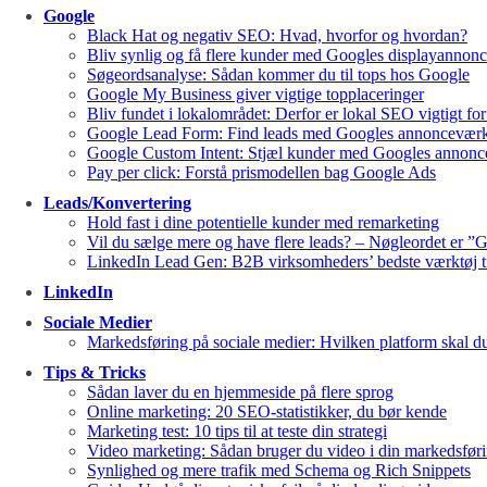
Google
Black Hat og negativ SEO: Hvad, hvorfor og hvordan?
Bliv synlig og få flere kunder med Googles displayannonc
Søgeordsanalyse: Sådan kommer du til tops hos Google
Google My Business giver vigtige topplaceringer
Bliv fundet i lokalområdet: Derfor er lokal SEO vigtigt for
Google Lead Form: Find leads med Googles annonceværk
Google Custom Intent: Stjæl kunder med Googles annonc
Pay per click: Forstå prismodellen bag Google Ads
Leads/Konvertering
Hold fast i dine potentielle kunder med remarketing
Vil du sælge mere og have flere leads? – Nøgleordet er ”
LinkedIn Lead Gen: B2B virksomheders’ bedste værktøj ti
LinkedIn
Sociale Medier
Markedsføring på sociale medier: Hvilken platform skal d
Tips & Tricks
Sådan laver du en hjemmeside på flere sprog
Online marketing: 20 SEO-statistikker, du bør kende
Marketing test: 10 tips til at teste din strategi
Video marketing: Sådan bruger du video i din markedsfør
Synlighed og mere trafik med Schema og Rich Snippets