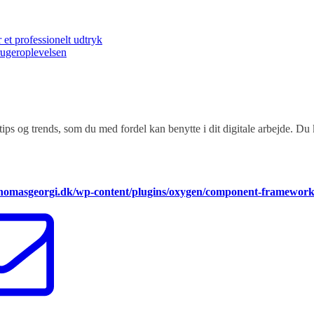
 et professionelt udtryk
rugeroplevelsen
tips og trends, som du med fordel kan benytte i dit digitale arbejde. Du
thomasgeorgi.dk/wp-content/plugins/oxygen/component-framewor