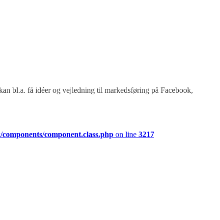
 kan bl.a. få idéer og vejledning til markedsføring på Facebook,
k/components/component.class.php
on line
3217