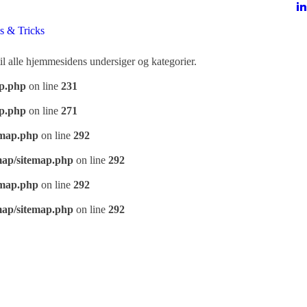
s & Tricks
il alle hjemmesidens undersiger og kategorier.
ap.php
on line
231
ap.php
on line
271
emap.php
on line
292
map/sitemap.php
on line
292
emap.php
on line
292
map/sitemap.php
on line
292