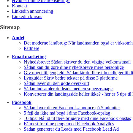
Hvad er online markedsføring?
Kontakt
Linkedin annoncering
Linkedin kursus
Sitemap
Andet
Det moderne landbrug: Når landmanden også er virksomh
Partnere
Email marketing
Nyhedsbreve: Sådan skriver du den vigtige velkomstmail
Sådan kan du gøre dine nyhedsbreve mere personlige
Giv noget til gengæld: Sådan får du flere tilmeldinger til 
Lynguide: Skriv bedre tekster på disse 3 platforme
Sådan laver du den gode overskrift
Sådan indsamler du leads med en squeeze-page
Konverterer din landingsside heller ikke? - her er 5 tips ti
Facebook
Sådan laver du en Facebook-annonce på 5 minutter
5 fejl du ikke må begå i dine Facebook-opslag
10 tips: Nå ud til flere brugere med dine Facebook-opslag
Få mest for dine penge med Facebook Analytics
Sådan genererer du Leads med Facebook Lead Ad