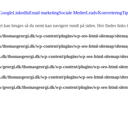
Google
LinkedIn
Email marketing
Sociale Medier
Leads/Konvertering
Tip
 kan bruges så du nemt kan navigere rundt på siden. Her findes links t
k/thomasgeorgi.dk/wp-content/plugins/wp-seo-html-sitemap/sitem
k/thomasgeorgi.dk/wp-content/plugins/wp-seo-html-sitemap/sitem
.dk/thomasgeorgi.dk/wp-content/plugins/wp-seo-html-sitemap/sit
/georgi.dk/thomasgeorgi.dk/wp-content/plugins/wp-seo-html-site
.dk/thomasgeorgi.dk/wp-content/plugins/wp-seo-html-sitemap/sit
/georgi.dk/thomasgeorgi.dk/wp-content/plugins/wp-seo-html-site