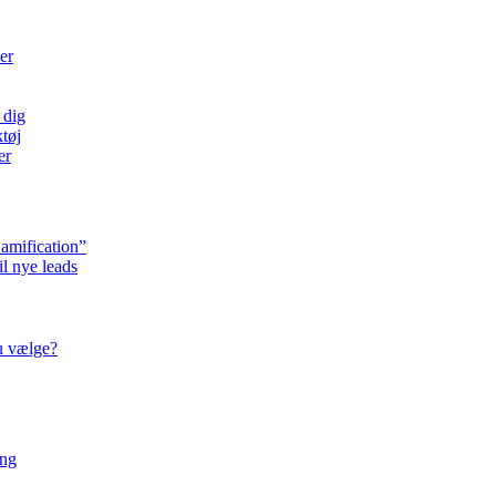
er
 dig
tøj
er
Gamification”
l nye leads
u vælge?
ing