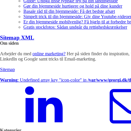
Guide: Undgå disse typiske fejl på din landingsside
Gør din hjemmeside hurtigere og hold på dine kunder
Basale råd til din hjemmeside: Få det bedste afsæt
Simpelt trick til din hjemmeside: Giv dine Youtube-videoer
Er din hjemmeside mobilvenlig? Få hjælp til at forbedre b
Gratis stockfotos: Sådan undgår du rettighedskrænkelser
Sitemap XML
Om siden
Arbejder du med
online marketing?
Her på siden finder du inspiration, 
LinkedIn og Google samt tricks til Email-marketing.
Sitemap
Warning
: Undefined array key "icon-color" in
/var/www/georgi.dk/
Kategorier