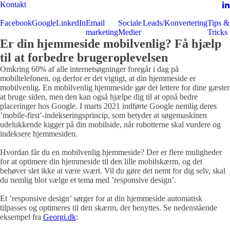
Kontakt
Facebook
Google
LinkedIn
Email
Sociale
Leads/Konvertering
Tips &
marketing
Medier
Tricks
Er din hjemmeside mobilvenlig? Få hjælp
til at forbedre brugeroplevelsen
Omkring 60% af alle internetsøgninger foregår i dag på
mobiltelefonen, og derfor er det vigtigt, at din hjemmeside er
mobilvenlig. En mobilvenlig hjemmeside gør det lettere for dine gæster
at bruge siden, men den kan også hjælpe dig til at opnå bedre
placeringer hos Google. I marts 2021 indførte Google nemlig deres
’mobile-first’-indekseringsprincip, som betyder at søgemaskinen
udelukkende kigger på din mobilside, når robotterne skal vurdere og
indeksere hjemmesiden.
Hvordan får du en mobilvenlig hjemmeside? Der er flere muligheder
for at optimere din hjemmeside til den lille mobilskærm, og det
behøver slet ikke at være svært. Vil du gøre det nemt for dig selv, skal
du nemlig blot vælge et tema med ’responsive design’.
Et ’responsive design’ sørger for at din hjemmeside automatisk
tilpasses og optimeres til den skærm, der benyttes. Se nedenstående
eksempel fra
Georgi.dk
: