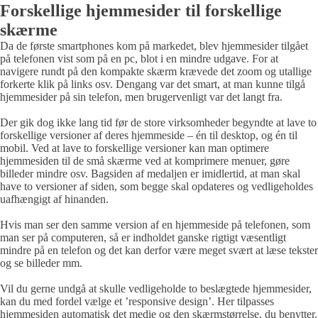
Forskellige hjemmesider til forskellige
skærme
Da de første smartphones kom på markedet, blev hjemmesider tilgået
på telefonen vist som på en pc, blot i en mindre udgave. For at
navigere rundt på den kompakte skærm krævede det zoom og utallige
forkerte klik på links osv. Dengang var det smart, at man kunne tilgå
hjemmesider på sin telefon, men brugervenligt var det langt fra.
Der gik dog ikke lang tid før de store virksomheder begyndte at lave to
forskellige versioner af deres hjemmeside – én til desktop, og én til
mobil. Ved at lave to forskellige versioner kan man optimere
hjemmesiden til de små skærme ved at komprimere menuer, gøre
billeder mindre osv. Bagsiden af medaljen er imidlertid, at man skal
have to versioner af siden, som begge skal opdateres og vedligeholdes
uafhængigt af hinanden.
Hvis man ser den samme version af en hjemmeside på telefonen, som
man ser på computeren, så er indholdet ganske rigtigt væsentligt
mindre på en telefon og det kan derfor være meget svært at læse tekster
og se billeder mm.
Vil du gerne undgå at skulle vedligeholde to beslægtede hjemmesider,
kan du med fordel vælge et ’responsive design’. Her tilpasses
hjemmesiden automatisk det medie og den skærmstørrelse, du benytter.