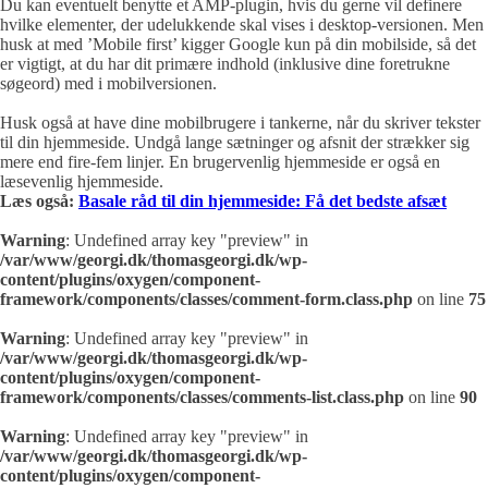
Du kan eventuelt benytte et AMP-plugin, hvis du gerne vil definere
hvilke elementer, der udelukkende skal vises i desktop-versionen. Men
husk at med ’Mobile first’ kigger Google kun på din mobilside, så det
er vigtigt, at du har dit primære indhold (inklusive dine foretrukne
søgeord) med i mobilversionen.
Husk også at have dine mobilbrugere i tankerne, når du skriver tekster
til din hjemmeside. Undgå lange sætninger og afsnit der strækker sig
mere end fire-fem linjer. En brugervenlig hjemmeside er også en
læsevenlig hjemmeside.
Læs også:
Basale råd til din hjemmeside: Få det bedste afsæt
Warning
: Undefined array key "preview" in
/var/www/georgi.dk/thomasgeorgi.dk/wp-
content/plugins/oxygen/component-
framework/components/classes/comment-form.class.php
on line
75
Warning
: Undefined array key "preview" in
/var/www/georgi.dk/thomasgeorgi.dk/wp-
content/plugins/oxygen/component-
framework/components/classes/comments-list.class.php
on line
90
Warning
: Undefined array key "preview" in
/var/www/georgi.dk/thomasgeorgi.dk/wp-
content/plugins/oxygen/component-