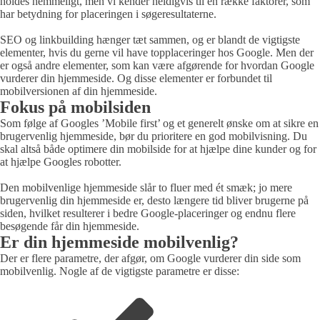
holdes hemmeligt, men vi kender heldigvis til en række faktorer, som
har betydning for placeringen i søgeresultaterne.
SEO og linkbuilding hænger tæt sammen, og er blandt de vigtigste
elementer, hvis du gerne vil have topplaceringer hos Google. Men der
er også andre elementer, som kan være afgørende for hvordan Google
vurderer din hjemmeside. Og disse elementer er forbundet til
mobilversionen af din hjemmeside.
Fokus på mobilsiden
Som følge af Googles ’Mobile first’ og et generelt ønske om at sikre en
brugervenlig hjemmeside, bør du prioritere en god mobilvisning. Du
skal altså både optimere din mobilside for at hjælpe dine kunder og for
at hjælpe Googles robotter.
Den mobilvenlige hjemmeside slår to fluer med ét smæk; jo mere
brugervenlig din hjemmeside er, desto længere tid bliver brugerne på
siden, hvilket resulterer i bedre Google-placeringer og endnu flere
besøgende får din hjemmeside.
Er din hjemmeside mobilvenlig?
Der er flere parametre, der afgør, om Google vurderer din side som
mobilvenlig. Nogle af de vigtigste parametre er disse: