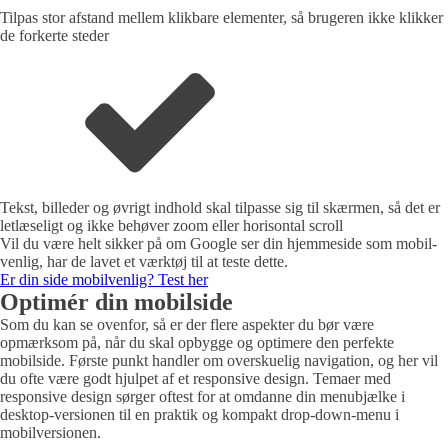
Tilpas stor afstand mellem klikbare elementer, så brugeren ikke klikker
de forkerte steder
Tekst, billeder og øvrigt indhold skal tilpasse sig til skærmen, så det er
letlæseligt og ikke behøver zoom eller horisontal scroll
Vil du være helt sikker på om Google ser din hjemmeside som mobil-
venlig, har de lavet et værktøj til at teste dette.
Er din side mobilvenlig? Test her
Optimér din mobilside
Som du kan se ovenfor, så er der flere aspekter du bør være
opmærksom på, når du skal opbygge og optimere den perfekte
mobilside. Første punkt handler om overskuelig navigation, og her vil
du ofte være godt hjulpet af et responsive design. Temaer med
responsive design sørger oftest for at omdanne din menubjælke i
desktop-versionen til en praktik og kompakt drop-down-menu i
mobilversionen.