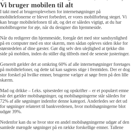
Vi bruger mobilen til alt
I takt med at brugeroplevelsen for internetsøgninger på
mobiltelefonerne er blevet forbedret, er vores mobilforbrug steget. Vi
kan bruge mobiltelefonen til alt, og det er således vigtigt, at du har
mobilbrugerne for øje, når du designer din hjemmeside.
Når du redigerer din hjemmeside, foregår det med stor sandsynlighed
på en computer med en stor skærm, men sådan opleves siden ikke for
størstedelen af dine gæster. Gør dig selv den ulejlighed at tjekke din
side på mobilen, inden du stiller dig tilfreds med de seneste justeringer.
Generelt gælder det at omkring 60% af alle internetsøgninger foretages
på mobiltelefoner, og dette tal kan sagtens stige i fremtiden. Der er dog
stor forskel på hvilke emner, brugerne vælger at søge frem på den lille
skærm.
Mad og drikke – f.eks. spisesteder og opskrifter – er et populært emne
når det gælder mobilsøgninger, og mobilsøgningerne står således for
72% af alle søgninger indenfor denne kategori. Anderledes ser det ud
for søgninger relateret til bankverdenen, hvor mobilsøgningerne blot
udgør 39%.
Nedenfor kan du se hvor stor en andel mobilsøgningerne udgør af den
samlede mængde søgninger på en række forskellige emner. Tallene