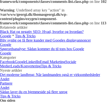
framework/components/classes/comments-list.class.php
on line
102
Warning
: Undefined array key "action" in
/var/www/georgi.dk/thomasgeorgi.dk/wp-
content/plugins/oxygen/component-
framework/components/classes/comments-list.class.php
on line
113
Relaterede artikler
Black Hat og negativ SEO: Hvad, hvorfor og hvordan?
Google
*
Tips & Tricks
Bliv synlig og få flere kunder med Googles displayannoncer
Google
Søgeordsanalyse: Sådan kommer du til tops hos Google
Google
Kategorier
Facebook
Google
LinkedIn
Email Marketing
Sociale
Medier
Leads/Konvertering
Tips & Tricks
Nyeste artikler
Det moderne landbrug: Når landmanden også er virksomhedsleder
Andet
Partnere
Andet
Sådan laver du en hjemmeside på flere sprog
Tips & Tricks
Om siden