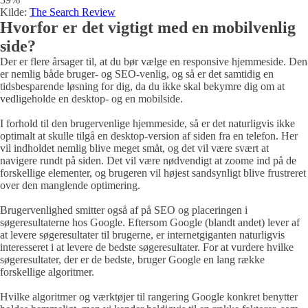
Kilde:
The Search Review
Hvorfor er det vigtigt med en mobilvenlig
side?
Der er flere årsager til, at du bør vælge en responsive hjemmeside. Den
er nemlig både bruger- og SEO-venlig, og så er det samtidig en
tidsbesparende løsning for dig, da du ikke skal bekymre dig om at
vedligeholde en desktop- og en mobilside.
I forhold til den brugervenlige hjemmeside, så er det naturligvis ikke
optimalt at skulle tilgå en desktop-version af siden fra en telefon. Her
vil indholdet nemlig blive meget småt, og det vil være svært at
navigere rundt på siden. Det vil være nødvendigt at zoome ind på de
forskellige elementer, og brugeren vil højest sandsynligt blive frustreret
over den manglende optimering.
Brugervenlighed smitter også af på SEO og placeringen i
søgeresultaterne hos Google. Eftersom Google (blandt andet) lever af
at levere søgeresultater til brugerne, er internetgiganten naturligvis
interesseret i at levere de bedste søgeresultater. For at vurdere hvilke
søgeresultater, der er de bedste, bruger Google en lang række
forskellige algoritmer.
Hvilke algoritmer og værktøjer til rangering Google konkret benytter