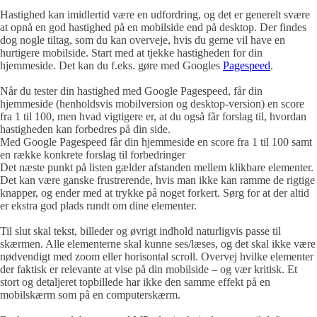
Hastighed kan imidlertid være en udfordring, og det er generelt svære
at opnå en god hastighed på en mobilside end på desktop. Der findes
dog nogle tiltag, som du kan overveje, hvis du gerne vil have en
hurtigere mobilside. Start med at tjekke hastigheden for din
hjemmeside. Det kan du f.eks. gøre med Googles
Pagespeed
.
Når du tester din hastighed med Google Pagespeed, får din
hjemmeside (henholdsvis mobilversion og desktop-version) en score
fra 1 til 100, men hvad vigtigere er, at du også får forslag til, hvordan
hastigheden kan forbedres på din side.
Med Google Pagespeed får din hjemmeside en score fra 1 til 100 samt
en række konkrete forslag til forbedringer
Det næste punkt på listen gælder afstanden mellem klikbare elementer.
Det kan være ganske frustrerende, hvis man ikke kan ramme de rigtige
knapper, og ender med at trykke på noget forkert. Sørg for at der altid
er ekstra god plads rundt om dine elementer.
Til slut skal tekst, billeder og øvrigt indhold naturligvis passe til
skærmen. Alle elementerne skal kunne ses/læses, og det skal ikke være
nødvendigt med zoom eller horisontal scroll. Overvej hvilke elementer
der faktisk er relevante at vise på din mobilside – og vær kritisk. Et
stort og detaljeret topbillede har ikke den samme effekt på en
mobilskærm som på en computerskærm.