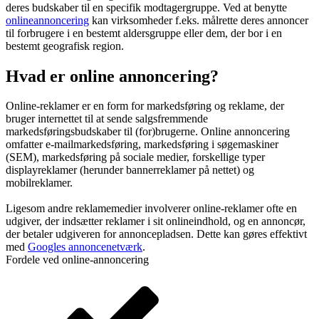
deres budskaber til en specifik modtagergruppe. Ved at benytte
onlineannoncering
kan virksomheder f.eks. målrette deres annoncer
til forbrugere i en bestemt aldersgruppe eller dem, der bor i en
bestemt geografisk region.
Hvad er online annoncering?
Online-reklamer er en form for markedsføring og reklame, der
bruger internettet til at sende salgsfremmende
markedsføringsbudskaber til (for)brugerne. Online annoncering
omfatter e-mailmarkedsføring, markedsføring i søgemaskiner
(SEM), markedsføring på sociale medier, forskellige typer
displayreklamer (herunder bannerreklamer på nettet) og
mobilreklamer.
Ligesom andre reklamemedier involverer online-reklamer ofte en
udgiver, der indsætter reklamer i sit onlineindhold, og en annoncør,
der betaler udgiveren for annoncepladsen. Dette kan gøres effektivt
med
Googles annoncenetværk
.
Fordele ved online-annoncering