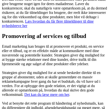
give brugerne noget igen for deres mailadresse. Laver du
konkurrencer, skal du naturligvis være opmærksom på, at du dermed
risikerer, at du får tilmeldinger fra brugere, der reelt ikke interesserer
sig for din virksomhed og dine produkter, men blot vil deltage i
konkurrencen.
Læs hvordan du får flere tilmeldinger til dine
nyhedsbreve her
Promovering af services og tilbud
Email marketing kan bruges til at promovere et produkt, en service
eller et tilbud, og er en effektiv måde at kommunikere med dine
nuværende og potentielle kunder. Strategien giver dig mulighed for
at bygge stærke relationer med dine kunder, drive trafik til din
hjemmeside og øge salget af dine produkter eller ydelser.
Strategien giver dig mulighed for at sende beskeder direkte til en
gruppe af abonnenter, uden at skulle gennemføre en massiv
reklamekampagne hver gang du har et budskab, du vil have ud i
verden. For at opbygge den gode relation, er det vigtigt at du
allerede er opmærksom på, hvordan du skal skrive den gode
velkomstmail.
Det kan du læse mere om her
.
Ved at benytte det rette program til håndtering af nyhedsmails, kan
du differentiere dit indhold, afsendelsestidspunkt og meget mere, så