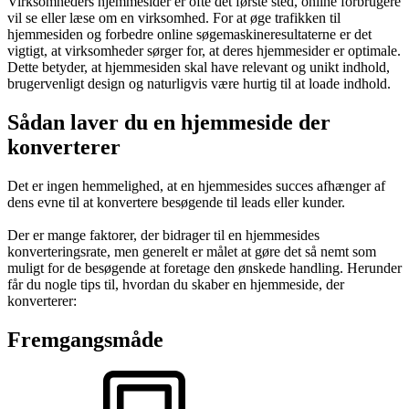
Virksomheders hjemmesider er ofte det første sted, online forbrugere
vil se eller læse om en virksomhed. For at øge trafikken til
hjemmesiden og forbedre online søgemaskineresultaterne er det
vigtigt, at virksomheder sørger for, at deres hjemmesider er optimale.
Dette betyder, at hjemmesiden skal have relevant og unikt indhold,
brugervenligt design og naturligvis være hurtig til at loade indhold.
Sådan laver du en hjemmeside der
konverterer
Det er ingen hemmelighed, at en hjemmesides succes afhænger af
dens evne til at konvertere besøgende til leads eller kunder.
Der er mange faktorer, der bidrager til en hjemmesides
konverteringsrate, men generelt er målet at gøre det så nemt som
muligt for de besøgende at foretage den ønskede handling. Herunder
får du nogle tips til, hvordan du skaber en hjemmeside, der
konverterer:
Fremgangsmåde