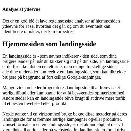
Analyse af ydeevne
Det er en god idé at lave regelmæssige analyser af hjemmesiden
ydeevne for at se, hvordan det går, og om du eventuelt kan
identificere områder, der kan forbedres.
Hjemmesiden som landingsside
En landingsside er - som navnet indikerer - den side, som dine
brugere lander på, når du klikker sig ind på din side. En landingsside
er derfor ikke blot en enkelt side, men mange forskellige sider. Ja,
alle dine undersider kan reelt være landingssider, som kan tiltrække
brugere på baggrund af forskellige Google-søgninger.
Mange virksomheder bruger deres landingsside til at fremvise et
særligt tilbud eller kampagne for at få besøgendes opmærksomhed.
Andre steder kan en landingsside blive brugt til at drive mere trafik
til et bestemt websted eller produkt.
Nogle gange vil en virksomhed bruge begge disse metoder på deres
landingsside for at fremme særlige kampagner og/eller produkter.
Uanset formålet med en landingsside, er det almindeligt, at der vil
være links til andre sider på webstedet fra landingssiden for at drive