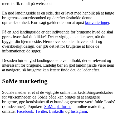
mere trafik rundt på webstedet.
En god landingsside er en side, der er lavet med henblik på at fange
brugerens opmærksomhed og derefter fastholde denne
opmærksomhed. Kort sagt gælder det om at opnå
konverteringer
.
På en god landingsside er det indlysende for brugerne hvad de skal
gøre - hvor skal du klikke? Det er vigtigt at tænke over, når du
bygger din hjemmeside. Herudover skal den have et klart og
overskueligt design, der gør det let for brugerne at finde de
informationer, de søger.
Desuden bør en god landingsside have indhold, der er relevant og
interessant for brugerne. Endelig bør en god landingsside være nem
at navigere, så brugerne kan lettere finde det, de leder efter.
SoMe marketing
Sociale medier er et af de vigtigste online markedsføringsredskaber
for virksomheder, da SoMe både kan bruges til at engagere
brugerne, øge kendskabet til et brand og generere værdifulde ’leads’
(kundeemner). Populære
SoMe-platforme
til online marketing
omfatter
Facebook
,
Twitter
,
LinkedIn
og
Instagram
.