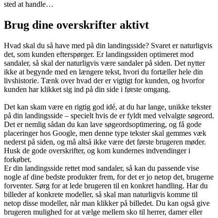
sted at handle…
Brug dine overskrifter aktivt
Hvad skal du så have med på din landingsside? Svaret er naturligvis
det, som kunden efterspørger. Er landingssiden optimeret mod
sandaler, så skal der naturligvis være sandaler på siden. Det nytter
ikke at begynde med en længere tekst, hvori du fortæller hele din
livshistorie. Tænk over hvad der er vigtigt for kunden, og hvorfor
kunden har klikket sig ind på din side i første omgang.
Det kan skam være en rigtig god idé, at du har lange, unikke tekster
på din landingsside – specielt hvis de er fyldt med velvalgte søgeord.
Det er nemlig sådan du kan lave søgeordsoptimering, og få gode
placeringer hos Google, men denne type tekster skal gemmes væk
nederst på siden, og må altså ikke være det første brugeren møder.
Husk de gode overskrifter, og kom kundernes indvendinger i
forkøbet.
Er din landingsside rettet mod sandaler, så kan du passende vise
nogle af dine bedste produkter frem, for det er jo netop det, brugerne
forventer. Sørg for at lede brugeren til en konkret handling. Har du
billeder af konkrete modeller, så skal man naturligvis komme til
netop disse modeller, når man klikker på billedet. Du kan også give
brugeren mulighed for at vælge mellem sko til herrer, damer eller