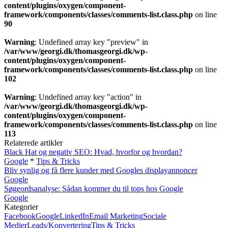
content/plugins/oxygen/component-
framework/components/classes/comments-list.class.php
on line
90
Warning
: Undefined array key "preview" in
/var/www/georgi.dk/thomasgeorgi.dk/wp-
content/plugins/oxygen/component-
framework/components/classes/comments-list.class.php
on line
102
Warning
: Undefined array key "action" in
/var/www/georgi.dk/thomasgeorgi.dk/wp-
content/plugins/oxygen/component-
framework/components/classes/comments-list.class.php
on line
113
Relaterede artikler
Black Hat og negativ SEO: Hvad, hvorfor og hvordan?
Google
*
Tips & Tricks
Bliv synlig og få flere kunder med Googles displayannoncer
Google
Søgeordsanalyse: Sådan kommer du til tops hos Google
Google
Kategorier
Facebook
Google
LinkedIn
Email Marketing
Sociale
Medier
Leads/Konvertering
Tips & Tricks