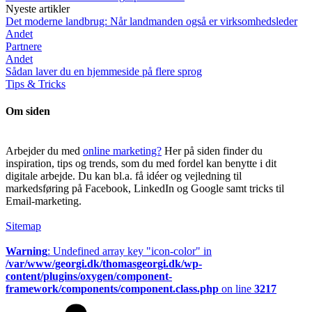
Nyeste artikler
Det moderne landbrug: Når landmanden også er virksomhedsleder
Andet
Partnere
Andet
Sådan laver du en hjemmeside på flere sprog
Tips & Tricks
Om siden
Arbejder du med
online marketing?
Her på siden finder du
inspiration, tips og trends, som du med fordel kan benytte i dit
digitale arbejde. Du kan bl.a. få idéer og vejledning til
markedsføring på Facebook, LinkedIn og Google samt tricks til
Email-marketing.
Sitemap
Warning
: Undefined array key "icon-color" in
/var/www/georgi.dk/thomasgeorgi.dk/wp-
content/plugins/oxygen/component-
framework/components/component.class.php
on line
3217