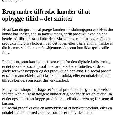
skal benytte.
Brug andre tilfredse kunder til at
opbygge tillid – det smitter
Hvad kan du gøre for at præge kundens beslutningsproces? Hvis din
kunde har indset, at hun faktisk mangler dit produkt, hvad holder
hendes så tilbage fra at købe det? Måske bliver hun usikker på, om
produktet nu også holder hvad det lover, eller værre endnu; måske er
din hjemmeside bare en fup-hjemmeside, som hun ikke tør bestille
fra…
Et element, som kan spille en stor rolle for den digitale købsproces,
er det såkaldte ’social proof’ – at andre købere fortæller, at de er
glade for webshoppen og det produkt, de har købt. Et ’social proof’
er ofte en anmeldelse af et konkret produkt, eller en udtalelse fra en
tilfreds kunde, som roser din virksomhed.
Mange webshops inddrager et ’social proof’, da de gode oplevelser
smitter. Kan du se at tidligere kunder er glade for deres oplevelse, så
er det også lettere at lægge produkter i indkøbskurven og fortsætte til
kassen.
Et ’social proof’ er ofte en anmeldelse af et konkret produkt, eller en
udtalelse fra en tilfreds kunde, som roser din virksomhed