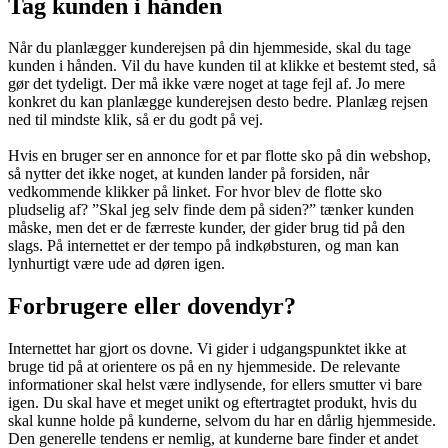
Tag kunden i hånden
Når du planlægger kunderejsen på din hjemmeside, skal du tage
kunden i hånden. Vil du have kunden til at klikke et bestemt sted, så
gør det tydeligt. Der må ikke være noget at tage fejl af. Jo mere
konkret du kan planlægge kunderejsen desto bedre. Planlæg rejsen
ned til mindste klik, så er du godt på vej.
Hvis en bruger ser en annonce for et par flotte sko på din webshop,
så nytter det ikke noget, at kunden lander på forsiden, når
vedkommende klikker på linket. For hvor blev de flotte sko
pludselig af? ”Skal jeg selv finde dem på siden?” tænker kunden
måske, men det er de færreste kunder, der gider brug tid på den
slags. På internettet er der tempo på indkøbsturen, og man kan
lynhurtigt være ude ad døren igen.
Forbrugere eller dovendyr?
Internettet har gjort os dovne. Vi gider i udgangspunktet ikke at
bruge tid på at orientere os på en ny hjemmeside. De relevante
informationer skal helst være indlysende, for ellers smutter vi bare
igen. Du skal have et meget unikt og eftertragtet produkt, hvis du
skal kunne holde på kunderne, selvom du har en dårlig hjemmeside.
Den generelle tendens er nemlig, at kunderne bare finder et andet