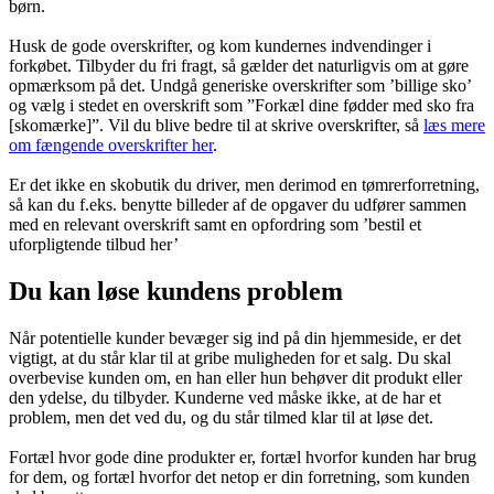
børn.
Husk de gode overskrifter, og kom kundernes indvendinger i
forkøbet. Tilbyder du fri fragt, så gælder det naturligvis om at gøre
opmærksom på det. Undgå generiske overskrifter som ’billige sko’
og vælg i stedet en overskrift som ”Forkæl dine fødder med sko fra
[skomærke]”. Vil du blive bedre til at skrive overskrifter, så
læs mere
om fængende overskrifter her
.
Er det ikke en skobutik du driver, men derimod en tømrerforretning,
så kan du f.eks. benytte billeder af de opgaver du udfører sammen
med en relevant overskrift samt en opfordring som ’bestil et
uforpligtende tilbud her’
Du kan løse kundens problem
Når potentielle kunder bevæger sig ind på din hjemmeside, er det
vigtigt, at du står klar til at gribe muligheden for et salg. Du skal
overbevise kunden om, en han eller hun behøver dit produkt eller
den ydelse, du tilbyder. Kunderne ved måske ikke, at de har et
problem, men det ved du, og du står tilmed klar til at løse det.
Fortæl hvor gode dine produkter er, fortæl hvorfor kunden har brug
for dem, og fortæl hvorfor det netop er din forretning, som kunden