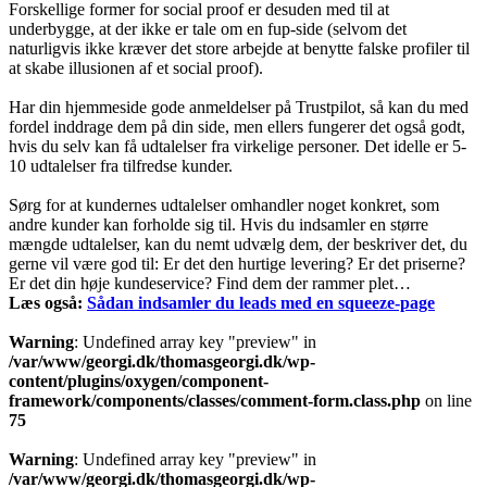
Forskellige former for social proof er desuden med til at
underbygge, at der ikke er tale om en fup-side (selvom det
naturligvis ikke kræver det store arbejde at benytte falske profiler til
at skabe illusionen af et social proof).
Har din hjemmeside gode anmeldelser på Trustpilot, så kan du med
fordel inddrage dem på din side, men ellers fungerer det også godt,
hvis du selv kan få udtalelser fra virkelige personer. Det idelle er 5-
10 udtalelser fra tilfredse kunder.
Sørg for at kundernes udtalelser omhandler noget konkret, som
andre kunder kan forholde sig til. Hvis du indsamler en større
mængde udtalelser, kan du nemt udvælg dem, der beskriver det, du
gerne vil være god til: Er det den hurtige levering? Er det priserne?
Er det din høje kundeservice? Find dem der rammer plet…
Læs også:
Sådan indsamler du leads med en squeeze-page
Warning
: Undefined array key "preview" in
/var/www/georgi.dk/thomasgeorgi.dk/wp-
content/plugins/oxygen/component-
framework/components/classes/comment-form.class.php
on line
75
Warning
: Undefined array key "preview" in
/var/www/georgi.dk/thomasgeorgi.dk/wp-