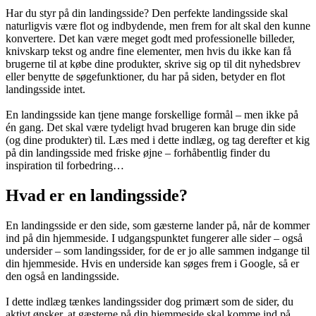
Har du styr på din landingsside? Den perfekte landingsside skal
naturligvis være flot og indbydende, men frem for alt skal den kunne
konvertere. Det kan være meget godt med professionelle billeder,
knivskarp tekst og andre fine elementer, men hvis du ikke kan få
brugerne til at købe dine produkter, skrive sig op til dit nyhedsbrev
eller benytte de søgefunktioner, du har på siden, betyder en flot
landingsside intet.
En landingsside kan tjene mange forskellige formål – men ikke på
én gang. Det skal være tydeligt hvad brugeren kan bruge din side
(og dine produkter) til. Læs med i dette indlæg, og tag derefter et kig
på din landingsside med friske øjne – forhåbentlig finder du
inspiration til forbedring…
Hvad er en landingsside?
En landingsside er den side, som gæsterne lander på, når de kommer
ind på din hjemmeside. I udgangspunktet fungerer alle sider – også
undersider – som landingssider, for de er jo alle sammen indgange til
din hjemmeside. Hvis en underside kan søges frem i Google, så er
den også en landingsside.
I dette indlæg tænkes landingssider dog primært som de sider, du
aktivt ønsker, at gæsterne på din hjemmeside skal komme ind på.