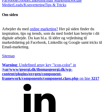
Facebook
Google
LinkedIn
Email Marketing
Sociale
Medier
Leads/Konvertering
Tips & Tricks
Om siden
Arbejder du med
online marketing?
Her på siden finder du
inspiration, tips og trends, som du med fordel kan benytte i dit
digitale arbejde. Du kan bl.a. få idéer og vejledning til
markedsføring på Facebook, LinkedIn og Google samt tricks til
Email-marketing.
Sitemap
Warning
: Undefined array key "icon-color" in
/var/www/georgi.dk/thomasgeorgi.dk/wp-
content/plugins/oxygen/component-
framework/components/component.class.php
on line
3217